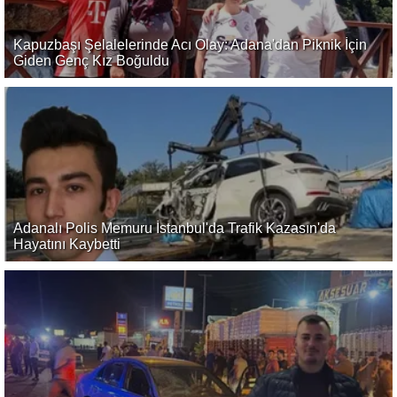
Kapuzbaşı Şelalelerinde Acı Olay: Adana'dan Piknik İçin
Giden Genç Kız Boğuldu
Adanalı Polis Memuru İstanbul'da Trafik Kazasın'da
Hayatını Kaybetti