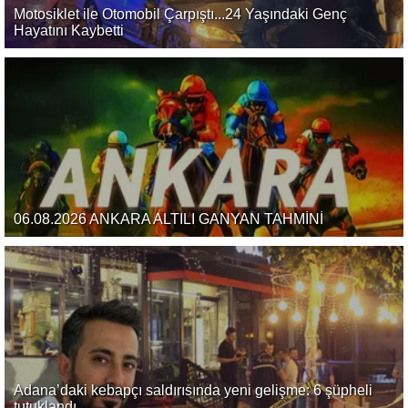
Motosiklet ile Otomobil Çarpıştı...24 Yaşındaki Genç
Hayatını Kaybetti
06.08.2026 ANKARA ALTILI GANYAN TAHMİNİ
Adana’daki kebapçı saldırısında yeni gelişme: 6 şüpheli
tutuklandı