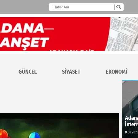
GÜNCEL
SİYASET
EKONOMİ
Adana
İnter
8.08.2026