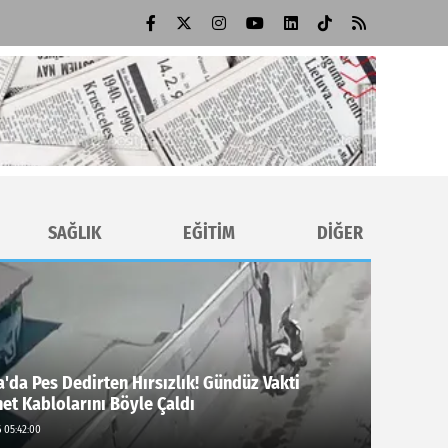
SAĞLIK
EĞİTİM
DİĞER
'da Pes Dedirten Hırsızlık! Gündüz Vakti
net Kablolarını Böyle Çaldı
 05:42:00