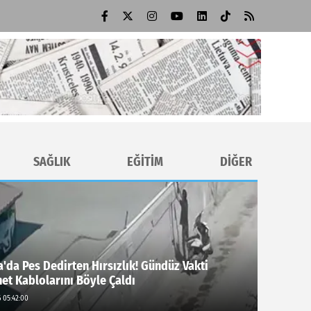
SAĞLIK
EĞİTİM
DİĞER
'da Pes Dedirten Hırsızlık! Gündüz Vakti
net Kablolarını Böyle Çaldı
 05:42:00