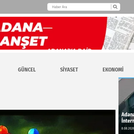
GÜNCEL
SİYASET
EKONOMİ
Adana
İnter
8.08.2026