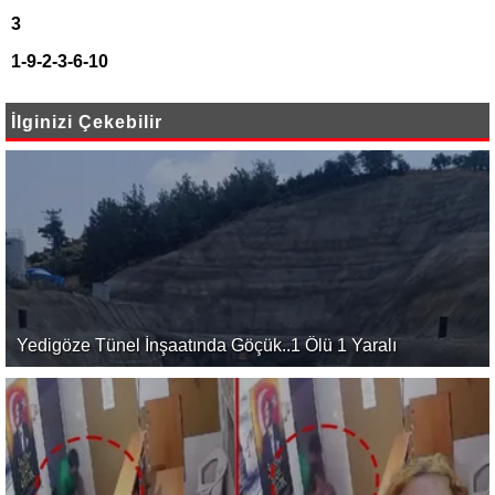
3
1-9-2-3-6-10
İlginizi Çekebilir
Yedigöze Tünel İnşaatında Göçük..1 Ölü 1 Yaralı