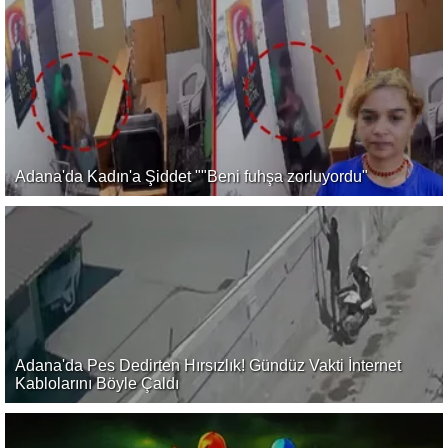
Adana'da Kadın'a Şiddet ""Beni fuhşa zorluyordu"
Adana'da Pes Dedirten Hırsızlık! Gündüz Vakti İnternet
Kablolarını Böyle Çaldı