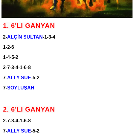
1. 6'LI GANYAN
2-
ALÇİN SULTAN
-1-3-4
1-2-6
1-4-5-2
2-7-3-4-1-6-8
7-
ALLY SUE
-5-2
7-
SOYLUŞAH
2. 6'LI GANYAN
2-7-3-4-1-6-8
7-
ALLY SUE
-5-2