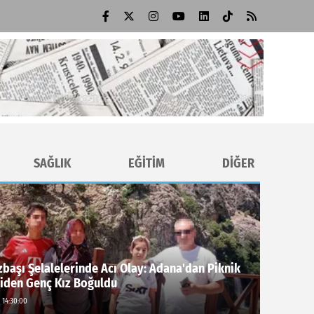
SAĞLIK
EĞİTİM
DİĞER
başı Şelalelerinde Acı Olay: Adana'dan Piknik
Giden Genç Kız Boğuldu
 14:30:00