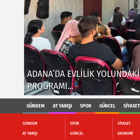
ADANA'DA KIZININ TERLIĞINI 
GÖLÜNE GIREN KIŞI BOĞULDU.
GÜNDEM
AT YARIŞI
SPOR
GÜNCEL
SİYASET
GÜNDEM
SPOR
SİYASET
AT YARIŞI
GÜNCEL
EKONOMİ