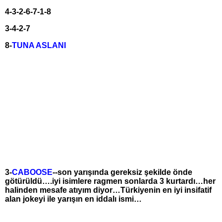
4-3-2-6-7-1-8
3-4-2-7
8-
TUNA ASLANI
3-
CABOOSE
--son yarışında gereksiz şekilde önde
götürüldü….iyi isimlere ragmen sonlarda 3 kurtardı…her
halinden mesafe atıyım diyor…Türkiyenin en iyi insifatif
alan jokeyi ile yarışın en iddalı ismi…