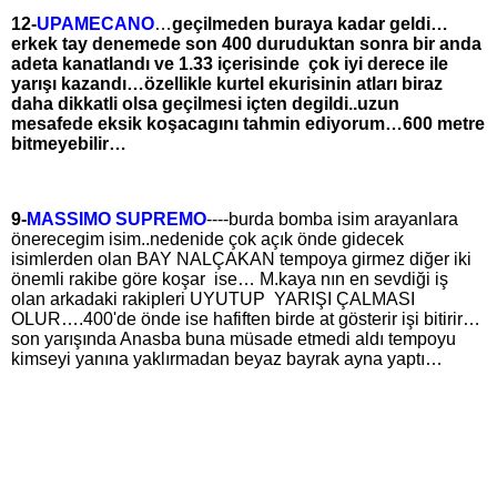
12-
UPAMECANO
…
geçilmeden buraya kadar geldi…
erkek tay denemede son 400 duruduktan sonra bir anda
adeta kanatlandı ve 1.33 içerisinde çok iyi derece ile
yarışı kazandı…özellikle kurtel ekurisinin atları biraz
daha dikkatli olsa geçilmesi içten degildi..uzun
mesafede eksik koşacagını tahmin ediyorum…600 metre
bitmeyebilir…
9-
MASSIMO SUPREMO
----burda bomba isim arayanlara
önerecegim isim..nedenide çok açık önde gidecek
isimlerden olan BAY NALÇAKAN tempoya girmez diğer iki
önemli rakibe göre koşar ise… M.kaya nın en sevdiği iş
olan arkadaki rakipleri UYUTUP YARIŞI ÇALMASI
OLUR….400'de önde ise hafiften birde at gösterir işi bitirir…
son yarışında Anasba buna müsade etmedi aldı tempoyu
kimseyi yanına yaklırmadan beyaz bayrak ayna yaptı…