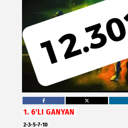
1. 6'LI GANYAN
2-3-5-7-10