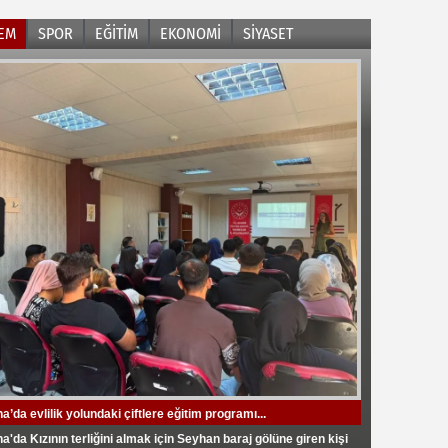
EM
SPOR
EĞİTİM
EKONOMİ
SİYASET
’da evlilik yolundaki çiftlere eğitim programı...
aşkanı Ertan Zeybek "10 milyon avroya FIFA'daki borçların
istan Tashkent State Agrarian University'den Çukurova
istan Tashkent State Agrarian University'den BETA Enerji
an Karalar “CHP’de kalacağım”
nı kapatırız."
sitesine Ziyaret..
üne Ziyaret ...
'da Kızının terliğini almak için Seyhan baraj gölüne giren kişi
aşkanı Ertan Zeybek: “Şehir destek verirse eski günlere
’da 451 okul yöneticisinin görev yeri değişti
a Soya Üretiminde Türkiye Birincisi Oldu"
rti Adana İl Başkanlığı Görevine Av. Mustafa Özkan Atandı..