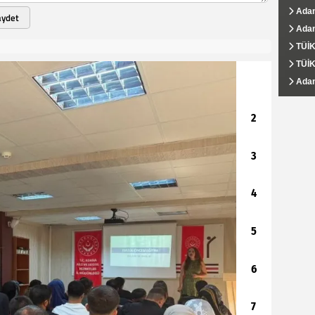
boğuld
döneri
Adana
Adana
Adana
AHKİB
Ali D
aydet
Karşı 
taçland
Adana
Turbe
Adana
Adana
Yüreğ
kalma
milyon
TÜİK:
Adan
Eğit
İş Ar
DABKA
TÜİK 
Adan
Yüreğ
Adana
Hasib
savcıl
1
Adana
Adana
Yüreğ
Adana
Ali D
Şampiy
Projes
bedelin
2
3
4
5
6
7