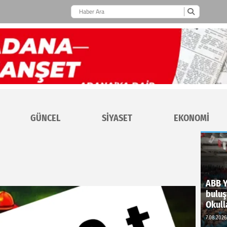
GÜNCEL
SİYASET
EKONOMİ
ABB Y
buluş
Okull
7.08.2026