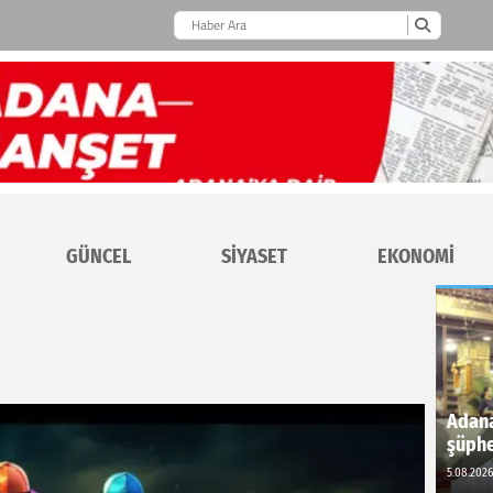
GÜNCEL
SİYASET
EKONOMİ
Adana
şüphe
5.08.2026