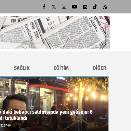
SAĞLIK
EĞİTİM
DİĞER
’daki kebapçı saldırısında yeni gelişme: 6
li tutuklandı
 13:57:00