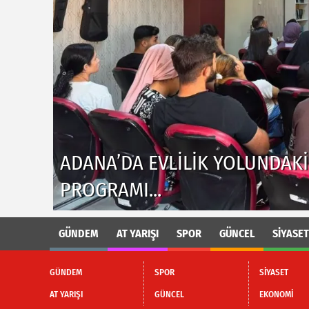
ADANA'DA KIZININ TERLIĞINI 
GÖLÜNE GIREN KIŞI BOĞULDU.
GÜNDEM
AT YARIŞI
SPOR
GÜNCEL
SİYASET
GÜNDEM
SPOR
SİYASET
AT YARIŞI
GÜNCEL
EKONOMİ