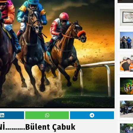
Nİ……….Bülent Çabuk