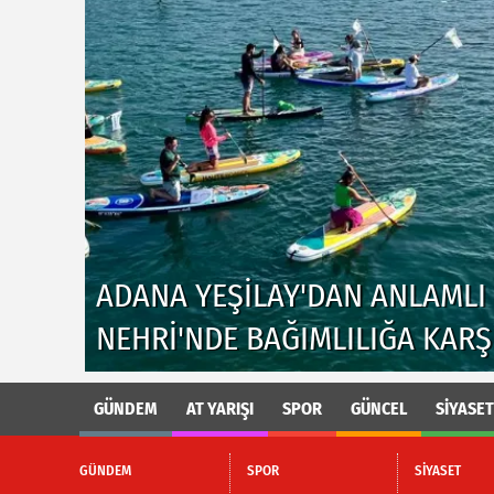
ARAJ
ADANA YEŞILAY'DAN ANLAMLI 
NEHRI'NDE BAĞIMLILIĞA KARŞ
GÜNDEM
AT YARIŞI
SPOR
GÜNCEL
SİYASET
GÜNDEM
SPOR
SİYASET