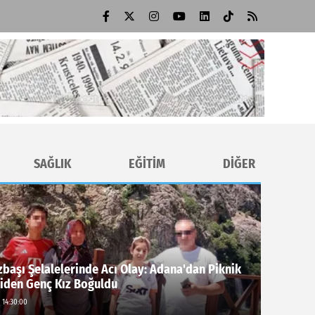
SAĞLIK
EĞİTİM
DİĞER
başı Şelalelerinde Acı Olay: Adana'dan Piknik
Giden Genç Kız Boğuldu
 14:30:00