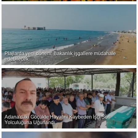
Plajlarda yeni dönem: Bakanlık işgallere müdahale
edebilecek
Adana'daki Göçükte Hayatını Kaybeden İşçi Son
Yolculuğuna Uğurlandı