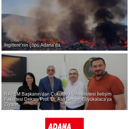
İngiltere’nin çöpü Adana’da.
RATEM Başkanın'dan Çukurova Üniversitesi İletişim
Fakültesi Dekanı Prof. Dr. Aslı Sezgin Büyükalaca'ya
Ziyaret..