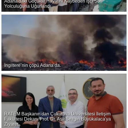
Adana'daki Göçükte Hayatını Kaybeden İşçi Son
Yolculuğuna Uğurlandı
İngiltere’nin çöpü Adana’da.
RATEM Başkanın'dan Çukurova Üniversitesi İletişim
Fakültesi Dekanı Prof. Dr. Aslı Sezgin Büyükalaca'ya
Ziyaret..