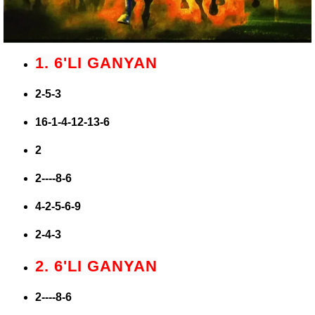
1. 6'LI GANYAN
2-5-3
16-1-4-12-13-6
2
2----8-6
4-2-5-6-9
2-4-3
2. 6'LI GANYAN
2----8-6