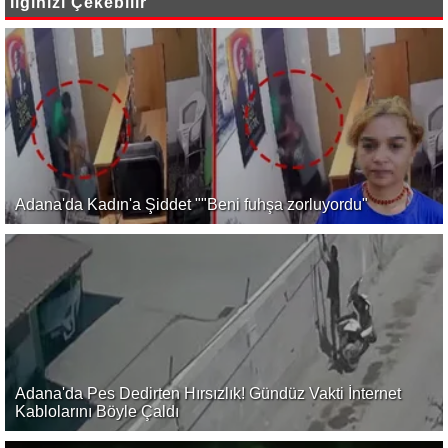
İlginizi Çekebilir
Adana'da Kadın'a Şiddet ""Beni fuhşa zorluyordu"
Adana'da Pes Dedirten Hırsızlık! Gündüz Vakti İnternet
Kablolarını Böyle Çaldı