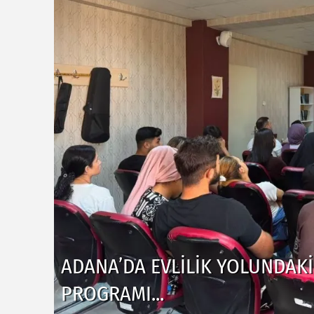
ADANA'DA KIZININ TERLIĞINI 
GÖLÜNE GIREN KIŞI BOĞULDU.