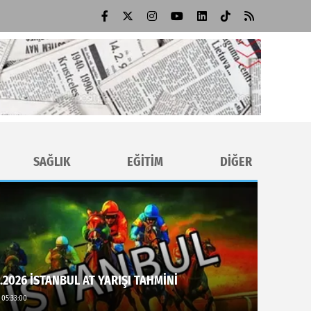
SAĞLIK
EĞİTİM
DİĞER
.2026 İSTANBUL AT YARIŞI TAHMİNİ
 05:33:00