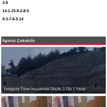
3-9
14-1-15-9-2-8-5
9-3-7-6-5-14
İlginizi Çekebilir
Yedigöze Tünel İnşaatında Göçük..1 Ölü 1 Yaralı