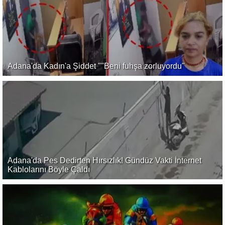
Adana'da Kadın'a Şiddet ""Beni fuhşa zorluyordu"
Adana'da Pes Dedirten Hırsızlık! Gündüz Vakti İnternet
Kablolarını Böyle Çaldı