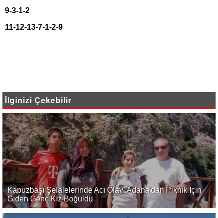
9-3-1-2
11-12-13-7-1-2-9
İlginizi Çekebilir
Kapuzbaşı Şelalelerinde Acı Olay: Adana'dan Piknik İçin
Giden Genç Kız Boğuldu