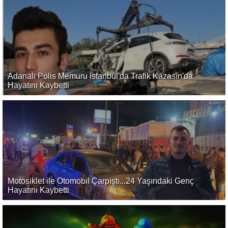
Adanalı Polis Memuru İstanbul'da Trafik Kazasın'da
Hayatını Kaybetti
Motosiklet ile Otomobil Çarpıştı...24 Yaşındaki Genç
Hayatını Kaybetti