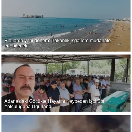
Plajlarda yeni dönem: Bakanlık işgallere müdahale
edebilecek
Adana'daki Göçükte Hayatını Kaybeden İşçi Son
Yolculuğuna Uğurlandı