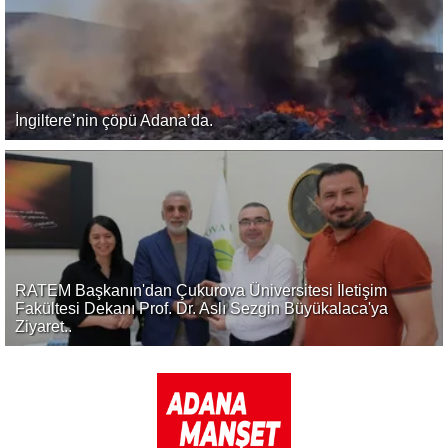
İngiltere’nin çöpü Adana’da.
RATEM Başkanın'dan Çukurova Üniversitesi İletişim
Fakültesi Dekanı Prof. Dr. Aslı Sezgin Büyükalaca'ya
Ziyaret..