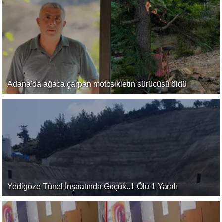
Adana'da ağaca çarpan motosikletin sürücüsü öldü
Yedigöze Tünel İnşaatında Göçük..1 Ölü 1 Yaralı