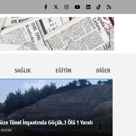
SAĞLIK
EĞİTİM
DİĞER
öze Tünel İnşaatında Göçük..1 Ölü 1 Yaralı
 15:21:00