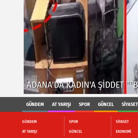
ADANA'DA PES DEDIRTEN HIRS
RDU"
İNTERNET KABLOLARINI BÖYLE
GÜNDEM
AT YARIŞI
SPOR
GÜNCEL
SİYASET
GÜNDEM
SPOR
SİYASET
AT YARIŞI
GÜNCEL
EKONOMİ