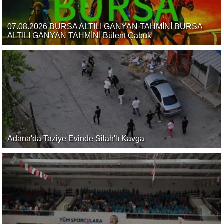
07.08.2026 BURSA ALTILI GANYAN TAHMİNİ BURSA
ALTILI GANYAN TAHMİNİ Bülent Çabuk
Adana'da Taziye Evinde Silah'lı Kavga