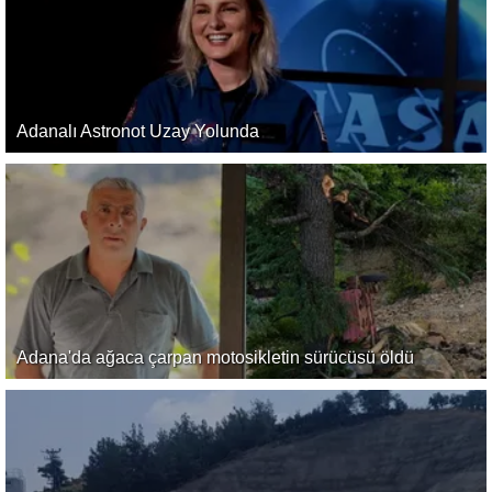
Adanalı Astronot Uzay Yolunda
Adana'da ağaca çarpan motosikletin sürücüsü öldü