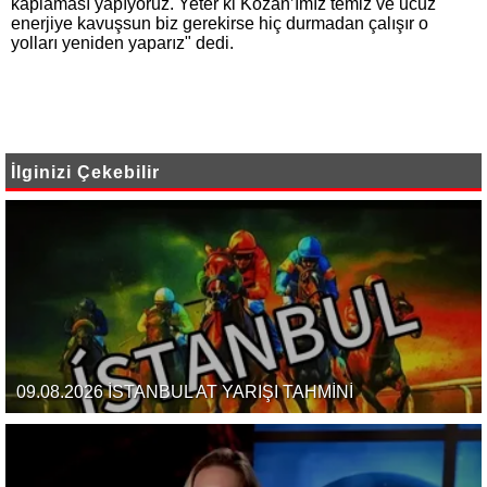
kaplaması yapıyoruz. Yeter ki Kozan’ımız temiz ve ucuz
enerjiye kavuşsun biz gerekirse hiç durmadan çalışır o
yolları yeniden yaparız" dedi.
İlginizi Çekebilir
09.08.2026 İSTANBUL AT YARIŞI TAHMİNİ