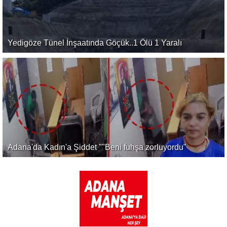
Yedigöze Tünel İnşaatında Göçük..1 Ölü 1 Yaralı
Adana'da Kadın'a Şiddet ""Beni fuhşa zorluyordu"