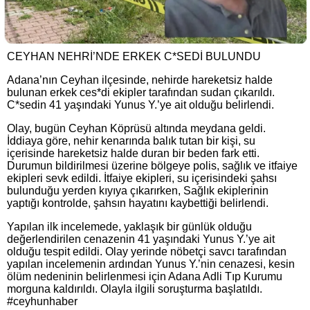
CEYHAN NEHRİ’NDE ERKEK C*SEDİ BULUNDU
Adana’nın Ceyhan ilçesinde, nehirde hareketsiz halde
bulunan erkek ces*di ekipler tarafından sudan çıkarıldı.
C*sedin 41 yaşındaki Yunus Y.’ye ait olduğu belirlendi.
Olay, bugün Ceyhan Köprüsü altında meydana geldi.
İddiaya göre, nehir kenarında balık tutan bir kişi, su
içerisinde hareketsiz halde duran bir beden fark etti.
Durumun bildirilmesi üzerine bölgeye polis, sağlık ve itfaiye
ekipleri sevk edildi. İtfaiye ekipleri, su içerisindeki şahsı
bulunduğu yerden kıyıya çıkarırken, Sağlık ekiplerinin
yaptığı kontrolde, şahsın hayatını kaybettiği belirlendi.
Yapılan ilk incelemede, yaklaşık bir günlük olduğu
değerlendirilen cenazenin 41 yaşındaki Yunus Y.’ye ait
olduğu tespit edildi. Olay yerinde nöbetçi savcı tarafından
yapılan incelemenin ardından Yunus Y.’nin cenazesi, kesin
ölüm nedeninin belirlenmesi için Adana Adli Tıp Kurumu
morguna kaldırıldı. Olayla ilgili soruşturma başlatıldı.
#ceyhunhaber