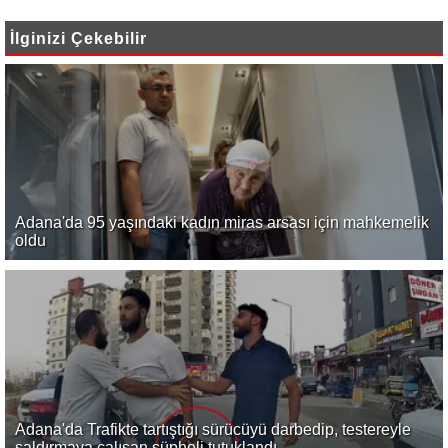
İlginizi Çekebilir
Adana'da 95 yaşındaki kadın miras arsası için mahkemelik
oldu
Adana'da Trafikte tartıştığı sürücüyü darbedip, testereyle
saldırmaya çalışan şüpheli tutuklandı