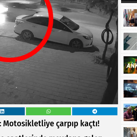
 Motosikletliye çarpıp kaçtı!