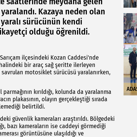
ce saatlerinde meydana gelen
 yaralandı. Kazaya neden olan
 yaralı sürücünün kendi
ikayetçi olduğu öğrenildi.
a Sarıçam ilçesindeki Kozan Caddesi'nde
halindeki bir araç sağ şeritte ilerleyen
e savrulan motosiklet sürücüsü yaralanırken,
ADA
 parmağının kırıldığı, kolunda da yaralanma
acın plakasının, olayın gerçekleştiği sırada
emediği belirtildi.
eki güvenlik kameraları araştırıldı. Bölgedeki
ğı, bazı kameraların ise caddeyi görmediği
kamerası görüntüsüne ulaşıldığı ve