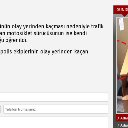
GÜND
cünün olay yerinden kaçması nedeniyle trafik
anan motosiklet sürücüsünün ise kendi
u öğrenildi.
 polis ekiplerinin olay yerinden kaçan
Adana
ADS B
Özbek
Özbek
Zeyd
tamamı
Üniver
Kampüs
Adana
Ads B
Adana
"Adan
AK Pa