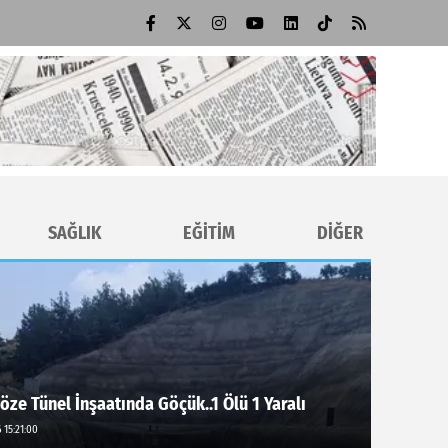
SAĞLIK
EĞİTİM
DİĞER
öze Tünel İnşaatında Göçük..1 Ölü 1 Yaralı
 15:21:00