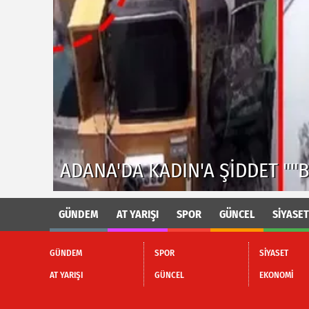
ADANA'DA PES DEDIRTEN HIRS
RDU"
İNTERNET KABLOLARINI BÖYLE
GÜNDEM
AT YARIŞI
SPOR
GÜNCEL
SİYASET
GÜNDEM
SPOR
SİYASET
AT YARIŞI
GÜNCEL
EKONOMİ