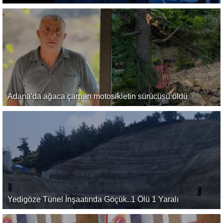
Adana'da ağaca çarpan motosikletin sürücüsü öldü
Yedigöze Tünel İnşaatında Göçük..1 Ölü 1 Yaralı