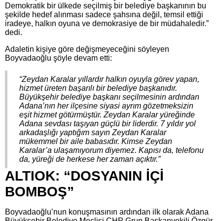
Demokratik bir ülkede seçilmiş bir belediye başkanının bu
şekilde hedef alınması sadece şahsına değil, temsil ettiği
iradeye, halkın oyuna ve demokrasiye de bir müdahaledir.”
dedi.
Adaletin kişiye göre değişmeyeceğini söyleyen
Boyvadaoğlu şöyle devam etti:
“Zeydan Karalar yıllardır halkın oyuyla görev yapan,
hizmet üreten başarılı bir belediye başkanıdır.
Büyükşehir belediye başkanı seçilmesinin ardından
Adana’nın her ilçesine siyasi ayrım gözetmeksizin
eşit hizmet götürmüştür. Zeydan Karalar yüreğinde
Adana sevdası taşıyan güçlü bir liderdir. 7 yıldır yol
arkadaşlığı yaptığım sayın Zeydan Karalar
mükemmel bir aile babasıdır. Kimse Zeydan
Karalar’a ulaşamıyorum diyemez. Kapısı da, telefonu
da, yüreği de herkese her zaman açıktır.”
ALTIOK: “DOSYANIN İÇİ
BOMBOŞ”
Boyvadaoğlu’nun konuşmasının ardından ilk olarak Adana
Büyükşehir Belediye Meclisi CHP Grup Başkanvekili Özgür