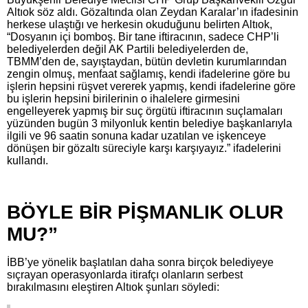
Altıok söz aldı. Gözaltında olan Zeydan Karalar’ın ifadesinin
herkese ulaştığı ve herkesin okuduğunu belirten Altıok,
“Dosyanın içi bomboş. Bir tane iftiracının, sadece CHP’li
belediyelerden değil AK Partili belediyelerden de,
TBMM’den de, sayıştaydan, bütün devletin kurumlarından
zengin olmuş, menfaat sağlamış, kendi ifadelerine göre bu
işlerin hepsini rüşvet vererek yapmış, kendi ifadelerine göre
bu işlerin hepsini birilerinin o ihalelere girmesini
engelleyerek yapmış bir suç örgütü iftiracının suçlamaları
yüzünden bugün 3 milyonluk kentin belediye başkanlarıyla
ilgili ve 96 saatin sonuna kadar uzatılan ve işkenceye
dönüşen bir gözaltı süreciyle karşı karşıyayız.” ifadelerini
kullandı.
BÖYLE BİR PİŞMANLIK OLUR
MU?”
İBB’ye yönelik başlatılan daha sonra birçok belediyeye
sıçrayan operasyonlarda itirafçı olanların serbest
bırakılmasını eleştiren Altıok şunları söyledi: