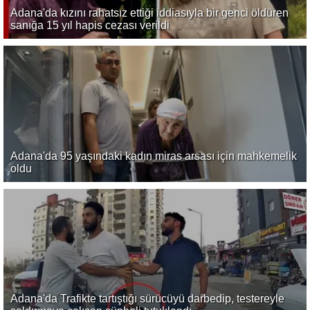
Adana'da kızını rahatsız ettiği iddiasıyla bir genci öldüren
sanığa 15 yıl hapis cezası verildi
Adana'da 95 yaşındaki kadın miras arsası için mahkemelik
oldu
Adana'da Trafikte tartıştığı sürücüyü darbedip, testereyle