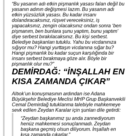
“Bu yasanın adı etkin pişmanlık yasası falan değil bu
yasanın adının değişmesi lazım. Bu yasanın adı
etkin yüzsüzlük yasası. Bu kadar insanı
dolandıracaksınız, rüşvet vereceksiniz, iş
yapacaksınız, zengin olacaksınız ondan sonra ‘ben
pişmanım, ben bunlara şunu yaptım, bunu yaptım’
diye serbest bırakılacaksınız. Bu kişi serbest.
Belediye başkanları tutuklu. Yahu bu vicdanınıza
sığıyor mu? Hangi yurttaşın vicdanına sığar bu?
Hangi pişmanlık bu kadar suçun karşılığında bir
insanı serbest bırakmaya göze alır. Böyle bir
pişmanlık olur mu?”
DEMİRDAĞ: “İNŞALLAH EN
KISA ZAMANDA ÇIKAR”
Altıok’un konuşmasının ardından ise Adana
Büyükşehir Belediye Meclisi MHP Grup Başkanvekili
Cemal Demirdağ tutuklanma talebiyle mahkemeye
sevk edilen Zeydan Karalar için şunları dile getirdi:
“Zeydan başkanımız şu anda zannediyorum
henüz mahkemesi sonuçlanmadı. Zeydan
başkana geçmiş olsun diliyorum. İnşallah en
kısa zamanda çıkarlar.”