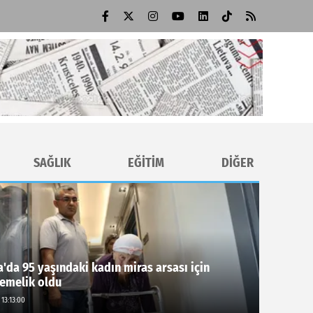
SAĞLIK
EĞİTİM
DİĞER
'da 95 yaşındaki kadın miras arsası için
emelik oldu
 13:13:00