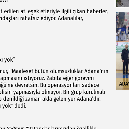
edilen at, eşek etleriyle ilgili çıkan haberler,
aşları rahatsız ediyor. Adanalılar,
ı yok”
ur, "Maalesef bütün olumsuzluklar Adana’nın
yapmasını istiyoruz. Zabıta eğer görevini
ADA
üğü’ne devretsin. Bu operasyonları sadece
lisin yapmasıyla olmuyor. Bir grup kurulmalı
p denildiği zaman akla gelen yer Adana’dır.
 yok" dedi.
an Yağmur, "Vatandaşlarımızdan özellikle