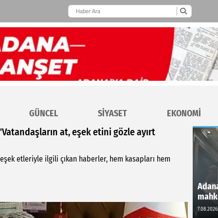
GÜNCEL
SİYASET
EKONOMİ
atandaşların at, eşek etini gözle ayırt
eşek etleriyle ilgili çıkan haberler, hem kasapları hem
Adana
mahk
7.08.2026