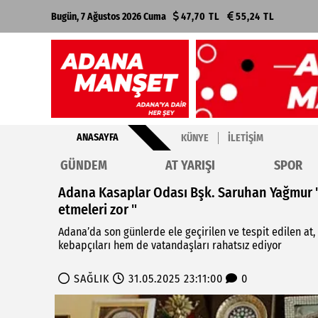
Bugün, 7 Ağustos 2026 Cuma
47,70 TL
55,24 TL
ANASAYFA
KÜNYE
İLETIŞIM
GÜNDEM
AT YARIŞI
SPOR
Adana Kasaplar Odası Bşk. Saruhan Yağmur "V
etmeleri zor "
Adana’da son günlerde ele geçirilen ve tespit edilen at, 
kebapçıları hem de vatandaşları rahatsız ediyor
SAĞLIK
31.05.2025 23:11:00
0