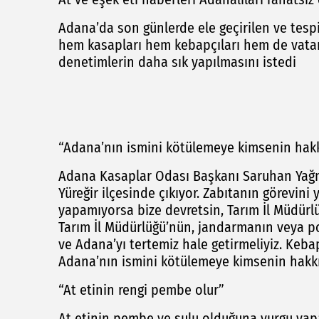
Adana’da son günlerde ele geçirilen ve tespit 
hem kasapları hem kebapçıları hem de vatand
denetimlerin daha sık yapılmasını istedi
“Adana’nın ismini kötülemeye kimsenin hakk
Adana Kasaplar Odası Başkanı Saruhan Yağm
Yüreğir ilçesinde çıkıyor. Zabıtanın görevini 
yapamıyorsa bize devretsin, Tarım İl Müdürl
Tarım İl Müdürlüğü’nün, jandarmanın veya po
ve Adana’yı tertemiz hale getirmeliyiz. Keba
Adana’nın ismini kötülemeye kimsenin hakkı
“At etinin rengi pembe olur”
At etinin pembe ve sulu olduğuna vurgu yap