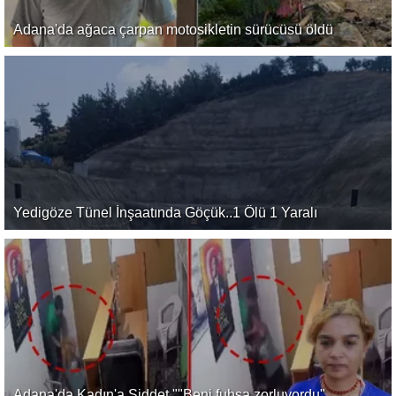
Adana'da ağaca çarpan motosikletin sürücüsü öldü
Yedigöze Tünel İnşaatında Göçük..1 Ölü 1 Yaralı
Adana'da Kadın'a Şiddet ""Beni fuhşa zorluyordu"