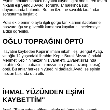
Eşinin ihmaller sonucu hayatını kaybettiğini öne süren imam
nikahlı eşi Şengül Ayağ, sorumlular hakkında suç
duyurusunda bulundu. Bunun üzerine savcılık tarafından
soruşturma başlatıldı.
Polis ekiplerinin olayla ilgili görgü tanıklarının ifadelerine
başvurduğu ve güvenlik kamerası kayıtlarını incelemeye
aldığı öğrenildi.
OĞLU TOPRAĞINI ÖPTÜ
Hayatını kaybeden Kepir'in imam nikahlı eşi Şengül Ayağ,
ve oğlu 12 yaşındaki İbrahim Kepir, Burak Mezarlığındaki
Mehmet Kepir'in mezarını ziyaret etti. Ziyaret sırasında
İbrahim Kepir, babasının mezarının yanına uzanıp toprağı
öptü. Bu anlar herkesin yüreğini dağladı. Ayağ ise eşinin
mezarı başında dua etti.
İHMAL YÜZÜNDEN EŞİMİ
KAYBETTİM"
Ayağ, "Eşim sabah oğlumu okula götürmek için uyandı.