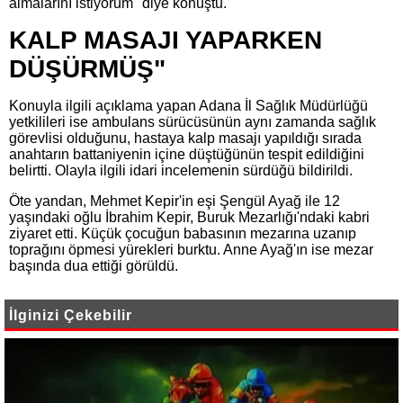
almalarını istiyorum" diye konuştu.
KALP MASAJI YAPARKEN
DÜŞÜRMÜŞ"
Konuyla ilgili açıklama yapan Adana İl Sağlık Müdürlüğü
yetkilileri ise ambulans sürücüsünün aynı zamanda sağlık
görevlisi olduğunu, hastaya kalp masajı yapıldığı sırada
anahtarın battaniyenin içine düştüğünün tespit edildiğini
belirtti. Olayla ilgili idari incelemenin sürdüğü bildirildi.
Öte yandan, Mehmet Kepir'in eşi Şengül Ayağ ile 12
yaşındaki oğlu İbrahim Kepir, Buruk Mezarlığı'ndaki kabri
ziyaret etti. Küçük çocuğun babasının mezarına uzanıp
toprağını öpmesi yürekleri burktu. Anne Ayağ'ın ise mezar
başında dua ettiği görüldü.
İlginizi Çekebilir