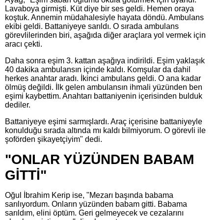
Lavaboya girmişti. Küt diye bir ses geldi. Hemen oraya
koştuk. Annemin müdahalesiyle hayata döndü. Ambulans
ekibi geldi. Battaniyeye sarıldı. O sırada ambulans
görevlilerinden biri, aşağıda diğer araçlara yol vermek için
aracı çekti.
Daha sonra eşim 3. kattan aşağıya indirildi. Eşim yaklaşık
40 dakika ambulansın içinde kaldı. Komşular da dahil
herkes anahtar aradı. İkinci ambulans geldi. O ana kadar
ölmüş değildi. İlk gelen ambulansın ihmali yüzünden ben
eşimi kaybettim. Anahtarı battaniyenin içerisinden bulduk
dediler.
Battaniyeye eşimi sarmışlardı. Araç içerisine battaniyeyle
konulduğu sırada altında mı kaldı bilmiyorum. O görevli ile
şoförden şikayetçiyim" dedi.
"ONLAR YÜZÜNDEN BABAM
GİTTİ"
Oğul İbrahim Kerip ise, "Mezarı başında babama
sarılıyordum. Onların yüzünden babam gitti. Babama
sarıldım, elini öptüm. Geri gelmeyecek ve cezalarını