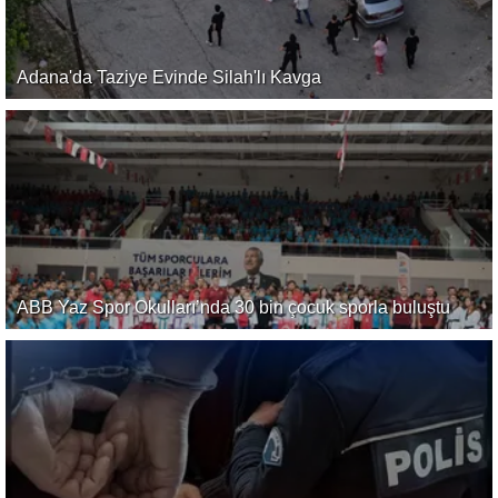
Adana'da Taziye Evinde Silah'lı Kavga
ABB Yaz Spor Okulları’nda 30 bin çocuk sporla buluştu