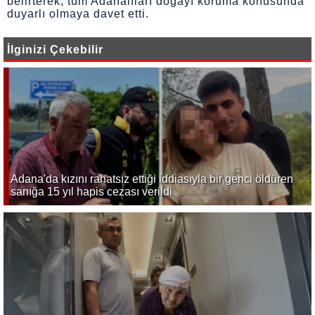
belirterek, tüm Adanalıları doğayı koruma konusunda
duyarlı olmaya davet etti.
İlginizi Çekebilir
Adana'da kızını rahatsız ettiği iddiasıyla bir genci öldüren
sanığa 15 yıl hapis cezası verildi