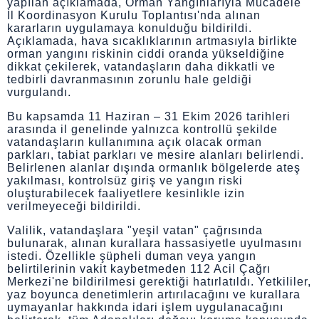
yapılan açıklamada, Orman Yangınlarıyla Mücadele
İl Koordinasyon Kurulu Toplantısı'nda alınan
kararların uygulamaya konulduğu bildirildi.
Açıklamada, hava sıcaklıklarının artmasıyla birlikte
orman yangını riskinin ciddi oranda yükseldiğine
dikkat çekilerek, vatandaşların daha dikkatli ve
tedbirli davranmasının zorunlu hale geldiği
vurgulandı.
Bu kapsamda 11 Haziran – 31 Ekim 2026 tarihleri
arasında il genelinde yalnızca kontrollü şekilde
vatandaşların kullanımına açık olacak orman
parkları, tabiat parkları ve mesire alanları belirlendi.
Belirlenen alanlar dışında ormanlık bölgelerde ateş
yakılması, kontrolsüz giriş ve yangın riski
oluşturabilecek faaliyetlere kesinlikle izin
verilmeyeceği bildirildi.
Valilik, vatandaşlara "yeşil vatan" çağrısında
bulunarak, alınan kurallara hassasiyetle uyulmasını
istedi. Özellikle şüpheli duman veya yangın
belirtilerinin vakit kaybetmeden 112 Acil Çağrı
Merkezi'ne bildirilmesi gerektiği hatırlatıldı. Yetkililer,
yaz boyunca denetimlerin artırılacağını ve kurallara
uymayanlar hakkında idari işlem uygulanacağını