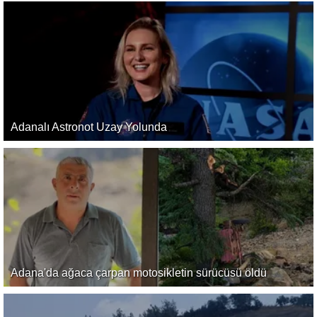
Adanalı Astronot Uzay Yolunda
Adana'da ağaca çarpan motosikletin sürücüsü öldü