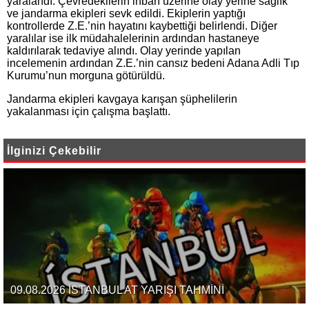
yaralandı. Çevredekilerin ihbarı üzerine olay yerine sağlık
ve jandarma ekipleri sevk edildi. Ekiplerin yaptığı
kontrollerde Z.E.’nin hayatını kaybettiği belirlendi. Diğer
yaralılar ise ilk müdahalelerinin ardından hastaneye
kaldırılarak tedaviye alındı. Olay yerinde yapılan
incelemenin ardından Z.E.’nin cansız bedeni Adana Adli Tıp
Kurumu’nun morguna götürüldü.
Jandarma ekipleri kavgaya karışan şüphelilerin
yakalanması için çalışma başlattı.
İlginizi Çekebilir
09.08.2026 İSTANBUL AT YARIŞI TAHMİNİ