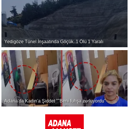
Yedigöze Tünel İnşaatında Göçük..1 Ölü 1 Yaralı
Adana'da Kadın'a Şiddet ""Beni fuhşa zorluyordu"