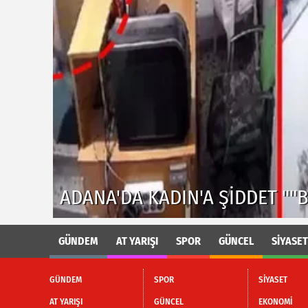
ADANA'DA PES DEDIRTEN HIRS
RDU"
İNTERNET KABLOLARINI BÖYLE
GÜNDEM
AT YARIŞI
SPOR
GÜNCEL
SİYASET
GÜNDEM
SPOR
SİYASET
AT YARIŞI
GÜNCEL
EKONOMİ