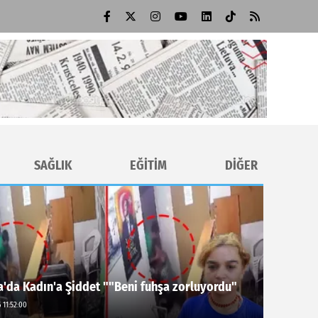
SAĞLIK
EĞİTİM
DİĞER
'da Kadın'a Şiddet ""Beni fuhşa zorluyordu"
 11:52:00