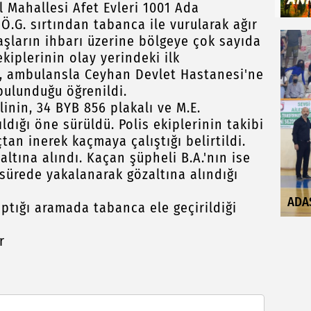
 Mahallesi Afet Evleri 1001 Ada
Ö.G. sırtından tabanca ile vurularak ağır
aşların ihbarı üzerine bölgeye çok sayıda
ekiplerinin olay yerindeki ilk
., ambulansla Ceyhan Devlet Hastanesi'ne
 bulunduğu öğrenildi.
inin, 34 BYB 856 plakalı ve M.E.
ldığı öne sürüldü. Polis ekiplerinin takibi
tan inerek kaçmaya çalıştığı belirtildi.
altına alındı. Kaçan şüpheli B.A.'nın ise
 sürede yakalanarak gözaltına alındığı
ADA
aptığı aramada tabanca ele geçirildiği
r