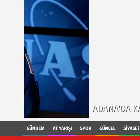
ADANA'DA KADIN'A ŞIDDET "
GÜNDEM
AT YARIŞI
SPOR
GÜNCEL
SİYASET