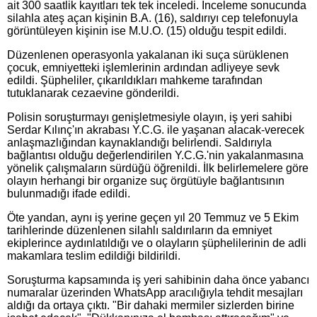
ait 300 saatlik kayıtları tek tek inceledi. İnceleme sonucunda
silahla ateş açan kişinin B.A. (16), saldırıyı cep telefonuyla
görüntüleyen kişinin ise M.U.O. (15) olduğu tespit edildi.
Düzenlenen operasyonla yakalanan iki suça sürüklenen
çocuk, emniyetteki işlemlerinin ardından adliyeye sevk
edildi. Şüpheliler, çıkarıldıkları mahkeme tarafından
tutuklanarak cezaevine gönderildi.
Polisin soruşturmayı genişletmesiyle olayın, iş yeri sahibi
Serdar Kılınç'ın akrabası Y.C.G. ile yaşanan alacak-verecek
anlaşmazlığından kaynaklandığı belirlendi. Saldırıyla
bağlantısı olduğu değerlendirilen Y.C.G.'nin yakalanmasına
yönelik çalışmaların sürdüğü öğrenildi. İlk belirlemelere göre
olayın herhangi bir organize suç örgütüyle bağlantısının
bulunmadığı ifade edildi.
Öte yandan, aynı iş yerine geçen yıl 20 Temmuz ve 5 Ekim
tarihlerinde düzenlenen silahlı saldırıların da emniyet
ekiplerince aydınlatıldığı ve o olayların şüphelilerinin de adli
makamlara teslim edildiği bildirildi.
Soruşturma kapsamında iş yeri sahibinin daha önce yabancı
numaralar üzerinden WhatsApp aracılığıyla tehdit mesajları
aldığı da ortaya çıktı. "Bir dahaki mermiler sizlerden birine