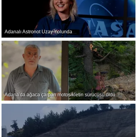
Adanalı Astronot Uzay Yolunda
Adana'da ağaca çarpan motosikletin sürücüsü öldü