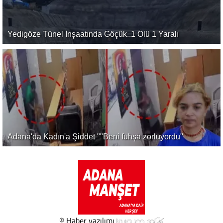
Yedigöze Tünel İnşaatında Göçük..1 Ölü 1 Yaralı
Adana'da Kadın'a Şiddet ""Beni fuhşa zorluyordu"
© Haber yazılımı