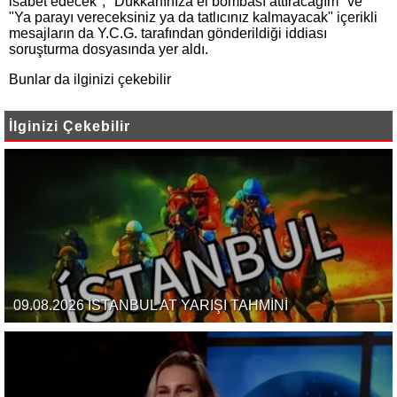
isabet edecek", "Dükkanınıza el bombası attıracağım" ve
"Ya parayı vereceksiniz ya da tatlıcınız kalmayacak" içerikli
mesajların da Y.C.G. tarafından gönderildiği iddiası
soruşturma dosyasında yer aldı.
Bunlar da ilginizi çekebilir
İlginizi Çekebilir
09.08.2026 İSTANBUL AT YARIŞI TAHMİNİ