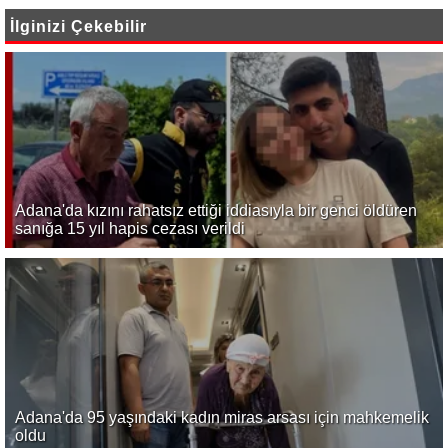
İlginizi Çekebilir
Adana'da kızını rahatsız ettiği iddiasıyla bir genci öldüren
sanığa 15 yıl hapis cezası verildi
Adana'da 95 yaşındaki kadın miras arsası için mahkemelik
oldu