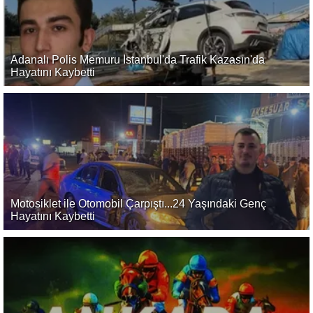
Adanalı Polis Memuru İstanbul'da Trafik Kazasın'da
Hayatını Kaybetti
Motosiklet ile Otomobil Çarpıştı...24 Yaşındaki Genç
Hayatını Kaybetti