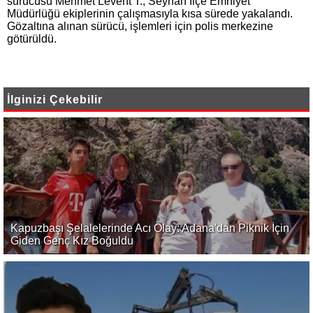
sürücüsü Mehmet Levent T., Seyhan İlçe Emniyet
Müdürlüğü ekiplerinin çalışmasıyla kısa sürede yakalandı.
Gözaltına alınan sürücü, işlemleri için polis merkezine
götürüldü.
İlginizi Çekebilir
Kapuzbaşı Şelalelerinde Acı Olay: Adana'dan Piknik İçin
Giden Genç Kız Boğuldu