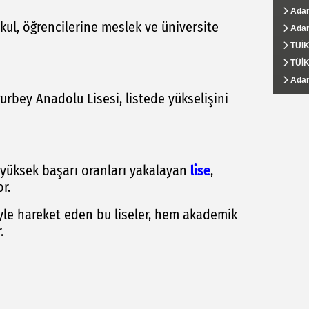
boğuld
döneri
Adana
Adana
Adana
AHKİB
Ali D
kul, öğrencilerine meslek ve üniversite
Karşı 
taçland
Adana
Turbe
Adana
Adana
Yüreğ
kalma
milyon
TÜİK:
Adan
Eğit
İş Ar
DABKA
TÜİK 
Adan
Yüreğ
Adana
Hasib
savcıl
Adana
Adana
Yüreğ
Adana
Ali D
Şampiy
Projes
bedelin
rbey Anadolu Lisesi, listede yükselişini
yüksek başarı oranları yakalayan
lise
,
r.
yle hareket eden bu liseler, hem akademik
.