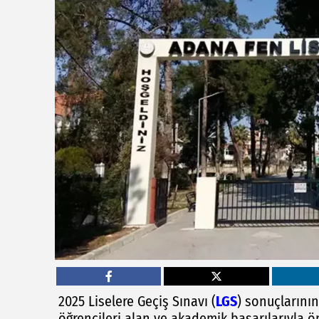
2025 Liselere Geçiş Sınavı (
LGS
) sonuçlarını
öğrencileri alan ve akademik başarılarıyla ön