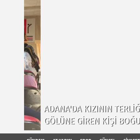
ADANA'DA KIZININ TERLIĞINI 
GÖLÜNE GIREN KIŞI BOĞULDU.