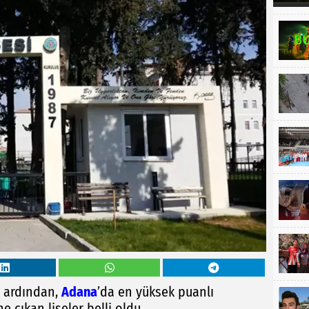
n ardından,
Adana
’da en yüksek puanlı
e çıkan liseler belli oldu.