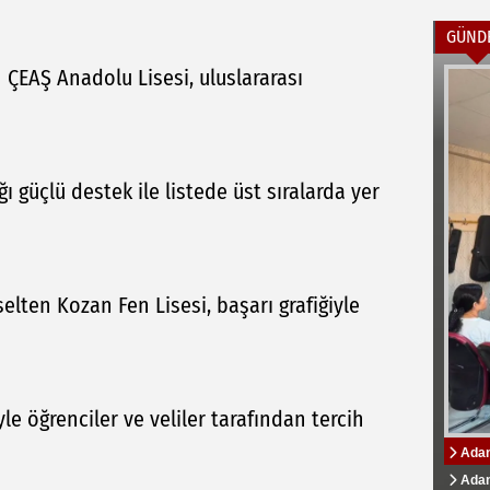
GÜND
n ÇEAŞ Anadolu Lisesi, uluslararası
ı güçlü destek ile listede üst sıralarda yer
selten Kozan Fen Lisesi, başarı grafiğiyle
yle öğrenciler ve veliler tarafından tercih
Adana
ADS B
Özbek
Özbek
Zeyd
tamamı
Üniver
Kampüs
Adana
Ads B
Adana
"Adan
AK Pa