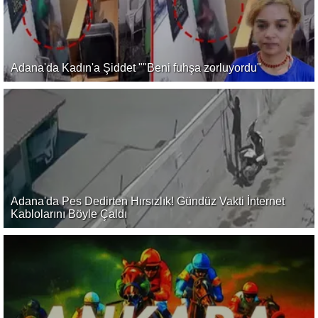
Adana'da Kadın'a Şiddet ""Beni fuhşa zorluyordu"
Adana'da Pes Dedirten Hırsızlık! Gündüz Vakti İnternet
Kablolarını Böyle Çaldı