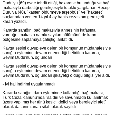
Dudu'yu (69) evde tehdit ettiği, hakarette bulunduğu ve bağ
makasıyla darbettiği gerekçesiyle tutuklu yargılanan Recep
Duru'ya (40), "kasten öldürmeye teşebbüs" ve "hakaret"
suçlarından verilen 14 yıl 4 ay hapis cezasının gerekçeli
kararı yazıldı.
Kararda sanığın, bağ makasıyla annesinin kafasına
vurduğu, makasın namlu sayılan bölümünü de karın
bölgesine saplamaya çalıştığı anlatıldı.
Kavga sesini duyup eve gelen bir komşunun müdahalesiyle
sanığın eylemine devam edemediği belirtilen kararda,
Sevim Dudu'nun, oğlundan
Kavga sesini duyup eve gelen bir komşunun müdahalesiyle
sanığın eylemine devam edemediği belirtilen kararda,
Sevim Dudu'nun, oğlundan şikayetçi olduğu bilgisi yer aldı.
- İyi hal indirimi uygulanmadı
Kararda sanığın, darp eyleminde kullandığı bağ makası,
Türk Ceza Kanunu'nda "saldırı ve savunmada kullanılmak
üzere yapılmış her türlü kesici, delici veya bereleyici alet"
olarak da tanımlanan silah olarak sayıldı