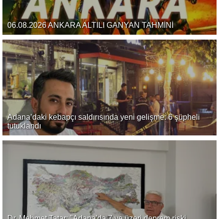
06.08.2026 ANKARA ALTILI GANYAN TAHMİNİ
Adana’daki kebapçı saldırısında yeni gelişme: 6 şüpheli
tutuklandı
Dr. Mehmet Tatar: "Adana'da 7 ve üzeri deprem riski