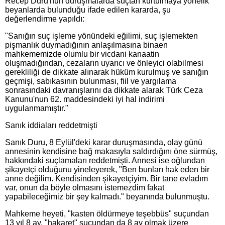
Recep Duru'nun duruşmalarda suçtan kurtulmaya yönelik
beyanlarda bulunduğu ifade edilen kararda, şu
değerlendirme yapıldı:
"Sanığın suç işleme yönündeki eğilimi, suç işlemekten
pişmanlık duymadığının anlaşılmasına binaen
mahkememizde olumlu bir vicdani kanaatin
oluşmadığından, cezaların uyarıcı ve önleyici olabilmesi
gerekliliği de dikkate alınarak hüküm kurulmuş ve sanığın
geçmişi, sabıkasının bulunması, fiil ve yargılama
sonrasındaki davranışlarını da dikkate alarak Türk Ceza
Kanunu'nun 62. maddesindeki iyi hal indirimi
uygulanmamıştır."
Sanık iddiaları reddetmişti
Sanık Duru, 8 Eylül'deki karar duruşmasında, olay günü
annesinin kendisine bağ makasıyla saldırdığını öne sürmüş,
hakkındaki suçlamaları reddetmişti. Annesi ise oğlundan
şikayetçi olduğunu yineleyerek, "Ben bunları hak eden bir
anne değilim. Kendisinden şikayetçiyim. Bir tane evladım
var, onun da böyle olmasını istemezdim fakat
yapabileceğimiz bir şey kalmadı." beyanında bulunmuştu.
Mahkeme heyeti, "kasten öldürmeye teşebbüs" suçundan
13 yıl 8 ay, "hakaret" suçundan da 8 ay olmak üzere