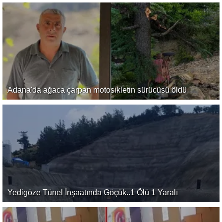
Adana'da ağaca çarpan motosikletin sürücüsü öldü
Yedigöze Tünel İnşaatında Göçük..1 Ölü 1 Yaralı