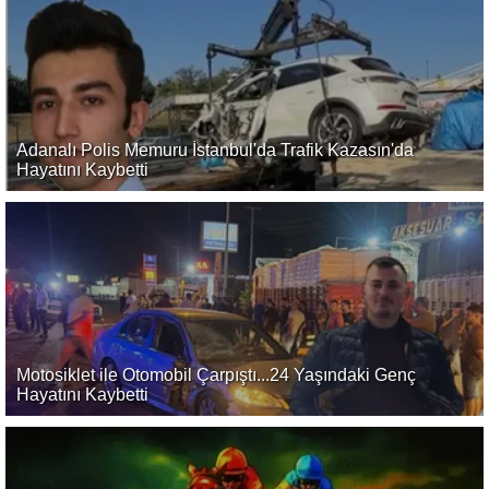
Adanalı Polis Memuru İstanbul'da Trafik Kazasın'da
Hayatını Kaybetti
Motosiklet ile Otomobil Çarpıştı...24 Yaşındaki Genç
Hayatını Kaybetti