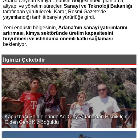
Adana Ceyhan Kimya Endüstri Bölgesi’ndeki planlama,
altyapı ve yönetim süreçleri
Sanayi ve Teknoloji Bakanlığı
tarafından yürütülecek. Karar, Resmi Gazete’de
yayımlandığı tarih itibarıyla yürürlüğe girdi.
Yeni endüstri bölgesinin,
Adana’nın sanayi yatırımlarını
artırması, kimya sektöründe üretim kapasitesini
büyütmesi ve istihdama önemli katkı sağlaması
bekleniyor.
İlginizi Çekebilir
Kapuzbaşı Şelalelerinde Acı Olay: Adana'dan Piknik İçin
Giden Genç Kız Boğuldu