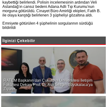
kaybettiği belirlendi. Polisin incelemesinin ardından Veli
Aslandağ'ın cansız bedeni Adana Adli Tıp Kurumu'nun
morguna götürüldü. Cinayet Büro Amirliği ekipleri, Fatih B.
ile olaya karıştığı belirlenen 3 şüpheliyi gözaltına aldı.
Emniyete götürülen 4 şüphelinin sorgularının sürdüğü
bildirildi
İlginizi Çekebilir
RATEM Başkanın'dan Çukurova Üniversitesi İletişim
Fakültesi Dekanı Prof. Dr. Aslı Sezgin Büyükalaca'ya
Ziyaret..