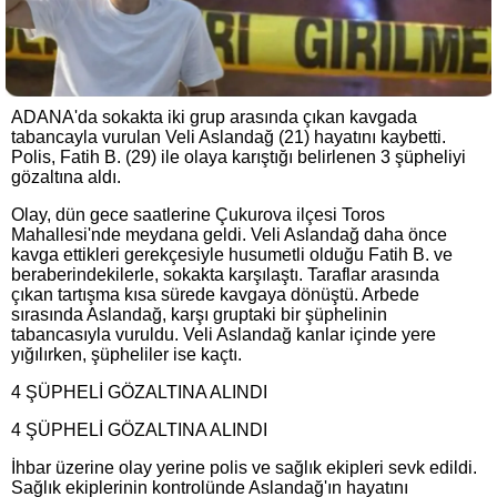
ADANA'da sokakta iki grup arasında çıkan kavgada
tabancayla vurulan Veli Aslandağ (21) hayatını kaybetti.
Polis, Fatih B. (29) ile olaya karıştığı belirlenen 3 şüpheliyi
gözaltına aldı.
Olay, dün gece saatlerine Çukurova ilçesi Toros
Mahallesi'nde meydana geldi. Veli Aslandağ daha önce
kavga ettikleri gerekçesiyle husumetli olduğu Fatih B. ve
beraberindekilerle, sokakta karşılaştı. Taraflar arasında
çıkan tartışma kısa sürede kavgaya dönüştü. Arbede
sırasında Aslandağ, karşı gruptaki bir şüphelinin
tabancasıyla vuruldu. Veli Aslandağ kanlar içinde yere
yığılırken, şüpheliler ise kaçtı.
4 ŞÜPHELİ GÖZALTINA ALINDI
4 ŞÜPHELİ GÖZALTINA ALINDI
İhbar üzerine olay yerine polis ve sağlık ekipleri sevk edildi.
Sağlık ekiplerinin kontrolünde Aslandağ'ın hayatını