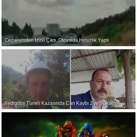
Cezaevinden İzinli Çıktı..Otoyolda Hırsızlık Yaptı
Yedigöze Tüneli Kazasında Can Kaybı 2'ye Yükseldi