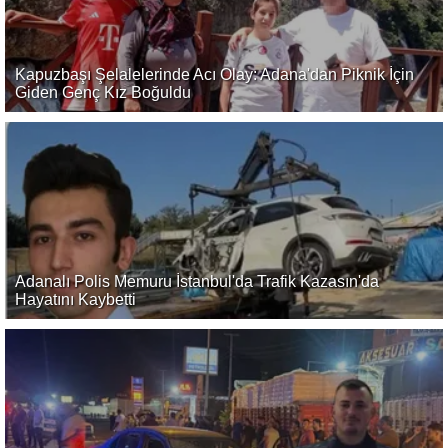
Kapuzbaşı Şelalelerinde Acı Olay: Adana'dan Piknik İçin
Giden Genç Kız Boğuldu
Adanalı Polis Memuru İstanbul'da Trafik Kazasın'da
Hayatını Kaybetti