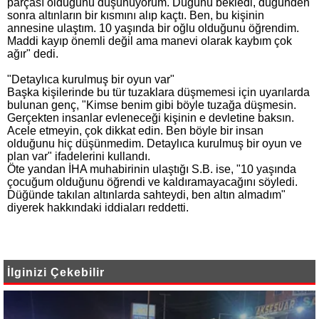
parçası olduğunu düşünüyorum. Düğünü bekledi, düğünden
sonra altınların bir kısmını alıp kaçtı. Ben, bu kişinin
annesine ulaştım. 10 yaşında bir oğlu olduğunu öğrendim.
Maddi kayıp önemli değil ama manevi olarak kaybım çok
ağır" dedi.
"Detaylıca kurulmuş bir oyun var"
Başka kişilerinde bu tür tuzaklara düşmemesi için uyarılarda
bulunan genç, "Kimse benim gibi böyle tuzağa düşmesin.
Gerçekten insanlar evleneceği kişinin e devletine baksın.
Acele etmeyin, çok dikkat edin. Ben böyle bir insan
olduğunu hiç düşünmedim. Detaylıca kurulmuş bir oyun ve
plan var" ifadelerini kullandı.
Öte yandan İHA muhabirinin ulaştığı S.B. ise, "10 yaşında
çocuğum olduğunu öğrendi ve kaldıramayacağını söyledi.
Düğünde takılan altınlarda sahteydi, ben altın almadım"
diyerek hakkındaki iddiaları reddetti.
İlginizi Çekebilir