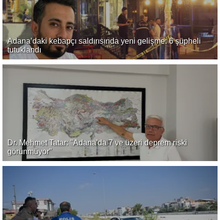
Adana’daki kebapçı saldırısında yeni gelişme: 6 şüpheli
tutuklandı
Dr. Mehmet Tatar: "Adana'da 7 ve üzeri deprem riski
görünmüyor"