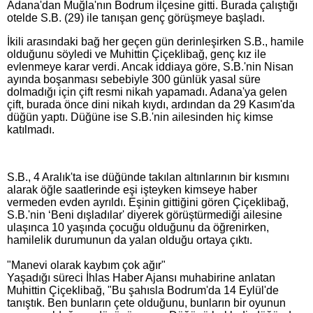
Adana'dan Muğla'nın Bodrum ilçesine gitti. Burada çalıştığı
otelde S.B. (29) ile tanışan genç görüşmeye başladı.
İkili arasındaki bağ her geçen gün derinleşirken S.B., hamile
olduğunu söyledi ve Muhittin Çiçeklibağ, genç kız ile
evlenmeye karar verdi. Ancak iddiaya göre, S.B.'nin Nisan
ayında boşanması sebebiyle 300 günlük yasal süre
dolmadığı için çift resmi nikah yapamadı. Adana'ya gelen
çift, burada önce dini nikah kıydı, ardından da 29 Kasım'da
düğün yaptı. Düğüne ise S.B.'nin ailesinden hiç kimse
katılmadı.
S.B., 4 Aralık'ta ise düğünde takılan altınlarının bir kısmını
alarak öğle saatlerinde eşi işteyken kimseye haber
vermeden evden ayrıldı. Eşinin gittiğini gören Çiçeklibağ,
S.B.'nin ‘Beni dışladılar' diyerek görüştürmediği ailesine
ulaşınca 10 yaşında çocuğu olduğunu da öğrenirken,
hamilelik durumunun da yalan olduğu ortaya çıktı.
"Manevi olarak kaybım çok ağır"
Yaşadığı süreci İhlas Haber Ajansı muhabirine anlatan
Muhittin Çiçeklibağ, "Bu şahısla Bodrum'da 14 Eylül'de
tanıştık. Ben bunların çete olduğunu, bunların bir oyunun