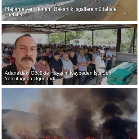
Plajlarda yeni dönem: Bakanlık işgallere müdahale
edebilecek
Adana'daki Göçükte Hayatını Kaybeden İşçi Son
Yolculuğuna Uğurlandı