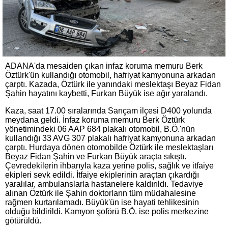
ADANA'da mesaiden çıkan infaz koruma memuru Berk
Öztürk'ün kullandığı otomobil, hafriyat kamyonuna arkadan
çarptı. Kazada, Öztürk ile yanındaki meslektaşı Beyaz Fidan
Şahin hayatını kaybetti, Furkan Büyük ise ağır yaralandı.
Kaza, saat 17.00 sıralarında Sarıçam ilçesi D400 yolunda
meydana geldi. İnfaz koruma memuru Berk Öztürk
yönetimindeki 06 AAP 684 plakalı otomobil, B.Ö.'nün
kullandığı 33 AVG 307 plakalı hafriyat kamyonuna arkadan
çarptı. Hurdaya dönen otomobilde Öztürk ile meslektaşları
Beyaz Fidan Şahin ve Furkan Büyük araçta sıkıştı.
Çevredekilerin ihbarıyla kaza yerine polis, sağlık ve itfaiye
ekipleri sevk edildi. İtfaiye ekiplerinin araçtan çıkardığı
yaralılar, ambulanslarla hastanelere kaldırıldı. Tedaviye
alınan Öztürk ile Şahin doktorların tüm müdahalesine
rağmen kurtarılamadı. Büyük'ün ise hayati tehlikesinin
olduğu bildirildi. Kamyon şoförü B.Ö. ise polis merkezine
götürüldü.