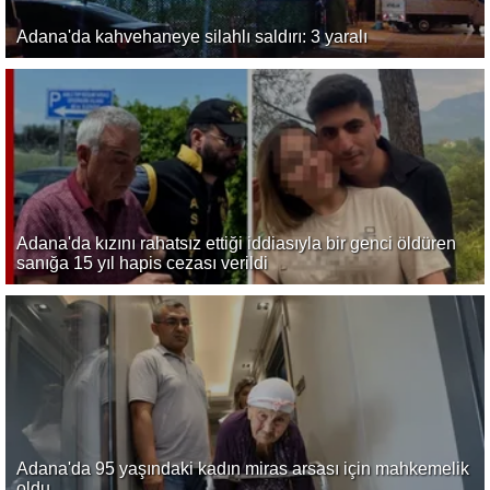
Adana'da kahvehaneye silahlı saldırı: 3 yaralı
Adana'da kızını rahatsız ettiği iddiasıyla bir genci öldüren
sanığa 15 yıl hapis cezası verildi
Adana'da 95 yaşındaki kadın miras arsası için mahkemelik
oldu