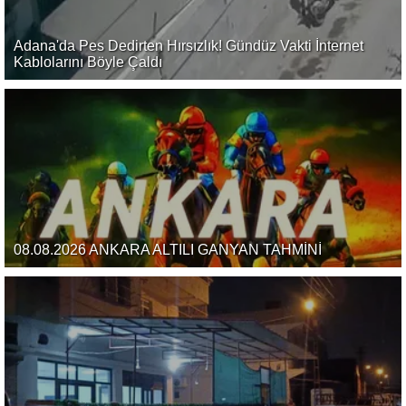
Adana'da Pes Dedirten Hırsızlık! Gündüz Vakti İnternet
Kablolarını Böyle Çaldı
08.08.2026 ANKARA ALTILI GANYAN TAHMİNİ