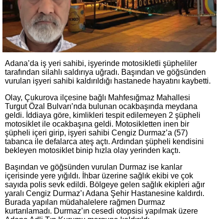
Adana’da iş yeri sahibi, işyerinde motosikletli şüpheliler
tarafından silahlı saldırıya uğradı. Başından ve göğsünden
vurulan işyeri sahibi kaldırıldığı hastanede hayatını kaybetti.
Olay, Çukurova ilçesine bağlı Mahfesığmaz Mahallesi
Turgut Özal Bulvarı’nda bulunan ocakbaşında meydana
geldi. İddiaya göre, kimlikleri tespit edilemeyen 2 şüpheli
motosiklet ile ocakbaşına geldi. Motosikletten inen bir
şüpheli içeri girip, işyeri sahibi Cengiz Durmaz’a (57)
tabanca ile defalarca ateş açtı. Ardından şüpheli kendisini
bekleyen motosiklet binip hızla olay yerinden kaçtı.
Başından ve göğsünden vurulan Durmaz ise kanlar
içerisinde yere yığıldı. İhbar üzerine sağlık ekibi ve çok
sayıda polis sevk edildi. Bölgeye gelen sağlık ekipleri ağır
yaralı Cengiz Durmaz’ı Adana Şehir Hastanesine kaldırdı.
Burada yapılan müdahalelere rağmen Durmaz
kurtarılamadı. Durmaz’ın cesedi otopsisi yapılmak üzere