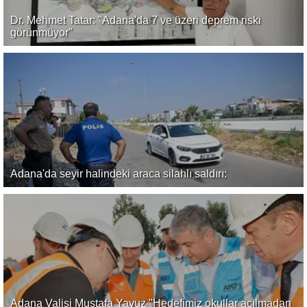
Dr. Mehmet Tatar: "Adana'da 7 ve üzeri deprem riski
görünmüyor"
Adana'da seyir halindeki araca silahlı saldırı:
Adana Valisi Mustafa Yavuz "Hedefimiz okullar açılmadan