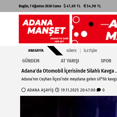
Bugün, 7 Ağustos 2026 Cuma
47,69 TL
54,98 TL
ANASAYFA
KÜNYE
İLETIŞIM
GÜNDEM
AT YARIŞI
SPOR
Adana'da Otomobil İçerisinde Silahlı Kavga .
Adana’nın Ceyhan İlçesi’nde meydana gelen sil*hlı kavgad
ADANA AŞAYİŞ
19.11.2025 20:47:00
0