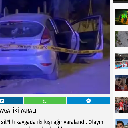
VGA; İKİ YARALI
l*hlı kavgada iki kişi ağır yaralandı. Olayın