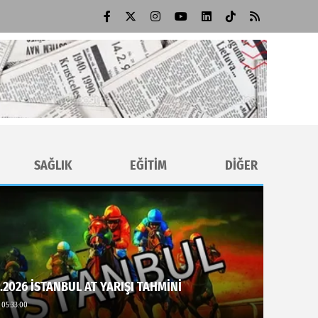
SAĞLIK
EĞİTİM
DİĞER
.2026 İSTANBUL AT YARIŞI TAHMİNİ
 05:33:00