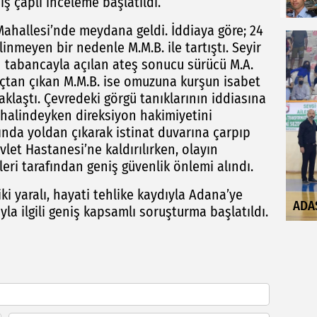
ş çaplı inceleme başlatıldı.
Mahallesi’nde meydana geldi. İddiaya göre; 24
inmeyen bir nedenle M.M.B. ile tartıştı. Seyir
 tabancayla açılan ateş sonucu sürücü M.A.
açtan çıkan M.M.B. ise omuzuna kurşun isabet
klaştı. Çevredeki görgü tanıklarının iddiasına
r halindeyken direksiyon hakimiyetini
nda yoldan çıkarak istinat duvarına çarpıp
vlet Hastanesi’ne kaldırılırken, olayın
ri tarafından geniş güvenlik önlemi alındı.
ki yaralı, hayati tehlike kaydıyla Adana’ye
ADA
yla ilgili geniş kapsamlı soruşturma başlatıldı.