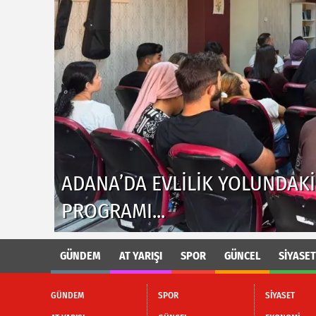
ADANA'DA KIZININ TERLIĞINI 
GÖLÜNE GIREN KIŞI BOĞULDU.
GÜNDEM
AT YARIŞI
SPOR
GÜNCEL
SİYASET
GÜNDEM
SPOR
SİYASET