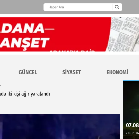
GÜNCEL
SİYASET
EKONOMİ
.
a iki kişi ağır yaralandı
07.08
7.08.2026