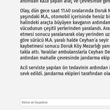
ardından kaza yapan araç ve çevresinde geni
Olay, dün gece saat 11.40 sıralarında Doruk 
yaşındaki M.A., otomobil içerisinde henüz bil
halindeki araçta büyüyen kavganın ardından
vücudunun çeşitli yerlerinden yaralandı. Ar
etmesi sonucu yaralanarak olay yerinden uza
göre sürücü M.A. yaralı halde Ceyhan’a seyi
kaybetmesi sonucu Doruk Köy Mezarlığı yanı
takla attı. Yaralılar ambulanslarla Ceyhan De
ardından mahalle çevresinde jandarma ekiple
Acil serviste yapılan ön tedavinin ardından i
sevk edildi. Jandarma ekipleri tarafından ola