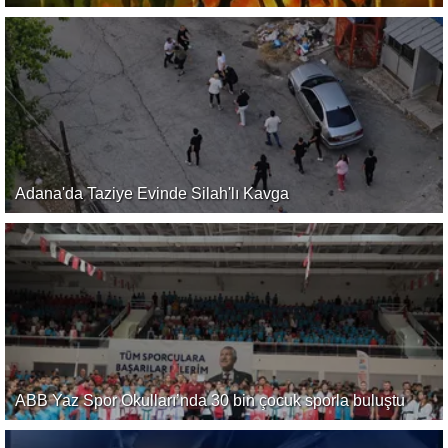
Adana'da Taziye Evinde Silah'lı Kavga
ABB Yaz Spor Okulları’nda 30 bin çocuk sporla buluştu