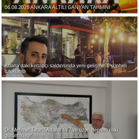
06.08.2026 ANKARA ALTILI GANYAN TAHMİNİ
Adana’daki kebapçı saldırısında yeni gelişme: 6 şüpheli
tutuklandı
Dr. Mehmet Tatar: "Adana'da 7 ve üzeri deprem riski
görünmüyor"