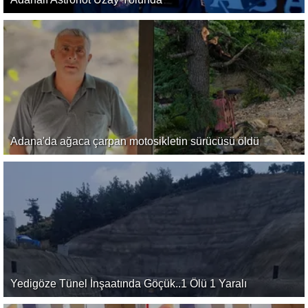
Adana'da ağaca çarpan motosikletin sürücüsü öldü
Yedigöze Tünel İnşaatında Göçük..1 Ölü 1 Yaralı